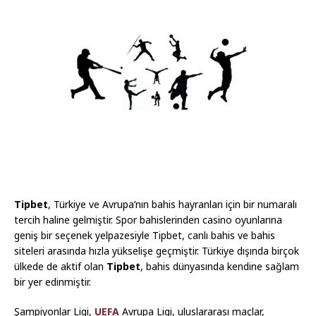
Tipbet
, Türkiye ve Avrupa’nın bahis hayranları için bir numaralı
tercih haline gelmiştir. Spor bahislerinden casino oyunlarına
geniş bir seçenek yelpazesiyle Tipbet, canlı bahis ve bahis
siteleri arasında hızla yükselişe geçmiştir. Türkiye dışında birçok
ülkede de aktif olan
Tipbet
, bahis dünyasında kendine sağlam
bir yer edinmiştir.
Şampiyonlar Ligi,
UEFA
Avrupa Ligi, uluslararası maçlar,