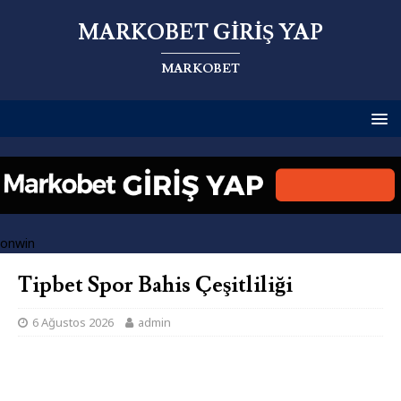
MARKOBET GIRIŞ YAP
MARKOBET
onwin
Tipbet Spor Bahis Çeşitliliği
6 Ağustos 2026
admin