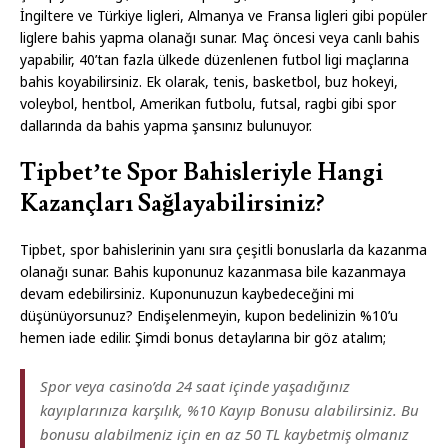
İngiltere ve Türkiye ligleri, Almanya ve Fransa ligleri gibi popüler
liglere bahis yapma olanağı sunar. Maç öncesi veya canlı bahis
yapabilir, 40’tan fazla ülkede düzenlenen futbol ligi maçlarına
bahis koyabilirsiniz. Ek olarak, tenis, basketbol, buz hokeyi,
voleybol, hentbol, Amerikan futbolu, futsal, ragbi gibi spor
dallarında da bahis yapma şansınız bulunuyor.
Tipbet’te Spor Bahisleriyle Hangi
Kazançları Sağlayabilirsiniz?
Tipbet, spor bahislerinin yanı sıra çeşitli bonuslarla da kazanma
olanağı sunar. Bahis kuponunuz kazanmasa bile kazanmaya
devam edebilirsiniz. Kuponunuzun kaybedeceğini mi
düşünüyorsunuz? Endişelenmeyin, kupon bedelinizin %10’u
hemen iade edilir. Şimdi bonus detaylarına bir göz atalım;
Spor veya casino’da 24 saat içinde yaşadığınız
kayıplarınıza karşılık, %10 Kayıp Bonusu alabilirsiniz. Bu
bonusu alabilmeniz için en az 50 TL kaybetmiş olmanız