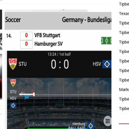
Tipbe
Texas
Tipbe
Tipbe
Tipbe
Tipbe
Tipb
Tipbe
Tipbe
Mark
Tipbe
Tipbe