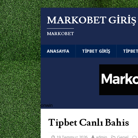
MARKOBET GIRIŞ
MARKOBET
ANASAYFA
TIPBET GIRIŞ
TIPBET
onwin
Tipbet Canlı Bahis
19 Temmuz 2026
admin
Genel