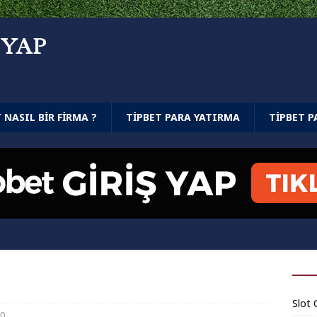
 YAP
 NASIL BIR FIRMA ?
TIPBET PARA YATIRMA
TIPBET P
Slot 
0